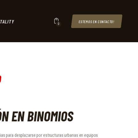
TALITY
ESTEMOS EN CONTACTO!
0
0
Current
price
is:
$2.500
,
N EN BINOMIOS
0
0
ias para desplazarse por estructuras urbanas en equipos