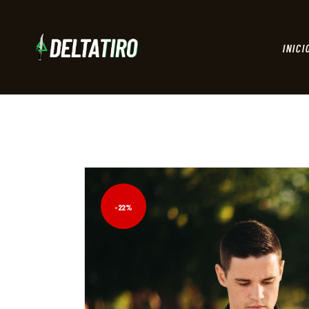
INICI
-22%