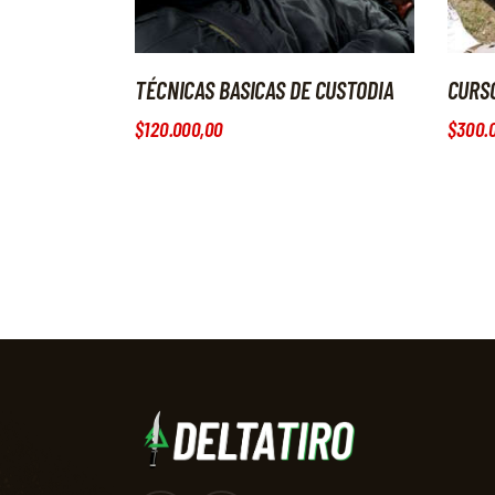
TÉCNICAS BASICAS DE CUSTODIA
CURS
$
120.000
,
00
$
300.