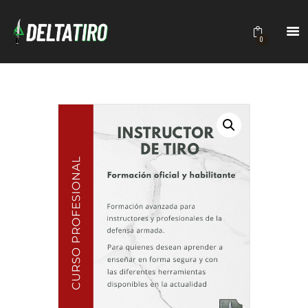
DELTATIRO
Academia de Tiro
0
INICIO
ACADEMIA
CURSOS
CONTACTO
BRUTALITY