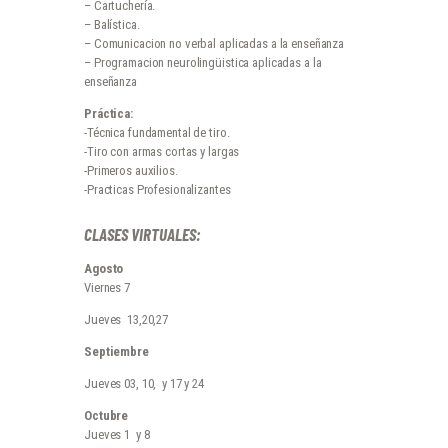
– Cartuchería.
– Balística.
– Comunicacion no verbal aplicadas a la enseñanza
– Programacion neurolingüistica aplicadas a la
enseñanza
Práctica:
-Técnica fundamental de tiro.
-Tiro con armas cortas y largas
-Primeros auxilios.
-Practicas Profesionalizantes
CLASES VIRTUALES:
Agosto
Viernes 7
Jueves 13,20,27
Septiembre
Jueves 03, 10, y 17 y 24
Octubre
Jueves 1 y 8