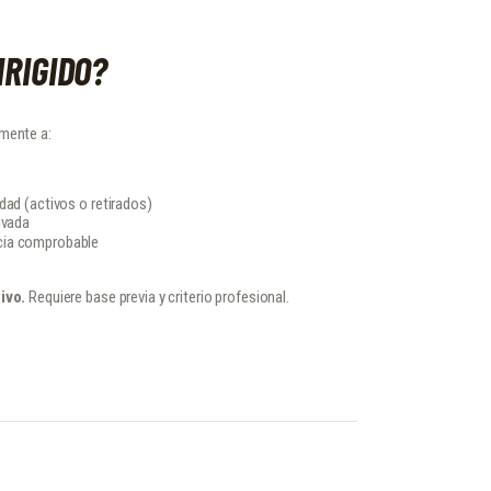
IRIGIDO?
mente a:
dad (activos o retirados)
ivada
cia comprobable
ivo.
Requiere base previa y criterio profesional.