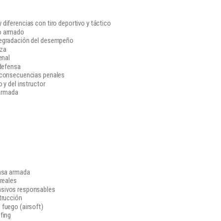
diferencias con tiro deportivo y táctico
to armado
degradación del desempeño
aza
enal
 defensa
y consecuencias penales
 y del instructor
 armada
ensa armada
 reales
nsivos responsables
trucción
 fuego (airsoft)
fing