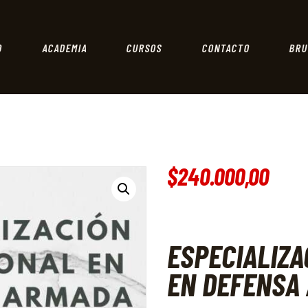
DELTATIRO
INICIO
Academia de Tiro
ACADEMIA
O
ACADEMIA
CURSOS
CONTACTO
BRU
CURSOS
CONTACTO
BRUTALITY
$
240.000
,
00
ESPECIALIZA
EN DEFENSA