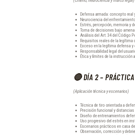
(Criterio, neurociencia y marco legal)
Defensa armada: concepto real y 
Neurociencia del enfrentamien
Estrés, percepción, memoria y 
Toma de decisiones bajo amen
Análisis del Art. 34 del Código P
Requisitos reales de la legítima
Exceso en la legítima defensa 
Responsabilidad legal del usuario
Ética y límites de la instrucción
🔴 DÍA 2 – PRÁCTICA
(Aplicación técnica y escenarios)
Técnica de tiro orientada a def
Precisión funcional y distancias
Diseño de entrenamientos defe
Uso progresivo del estrés en ins
Escenarios prácticos en casa de
Observación, corrección y debrie