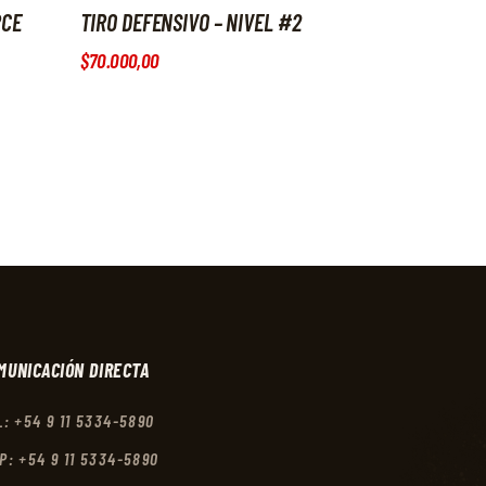
RCE
TIRO DEFENSIVO – NIVEL #2
$
70.000
,
00
DeltaTiro
DELTA TIRO
Respondemos a la brevedad!
Te asesoramos a la brevedad!
22:05
MUNICACIÓN DIRECTA
L: +54 9 11 5334-5890
P: +54 9 11 5334-5890