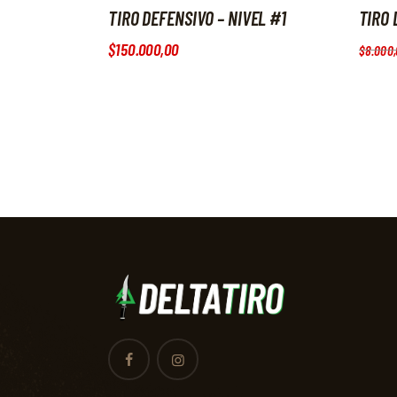
TIRO DEFENSIVO – NIVEL #1
TIRO 
$
150.000
,
00
$
8.000
,