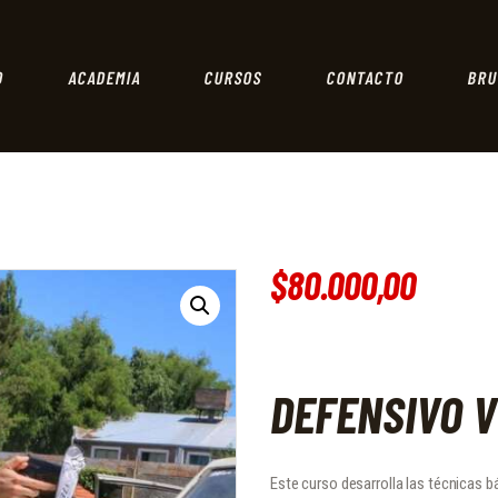
DELTATIRO
INICIO
Academia de Tiro
ACADEMIA
O
ACADEMIA
CURSOS
CONTACTO
BRU
CURSOS
CONTACTO
BRUTALITY
$
80.000
,
00
DEFENSIVO 
Este curso desarrolla las técnicas 