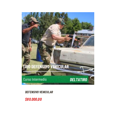
0
0
0
0
.
.
DEFENSIVO VEHICULAR
$
80.000
,
00