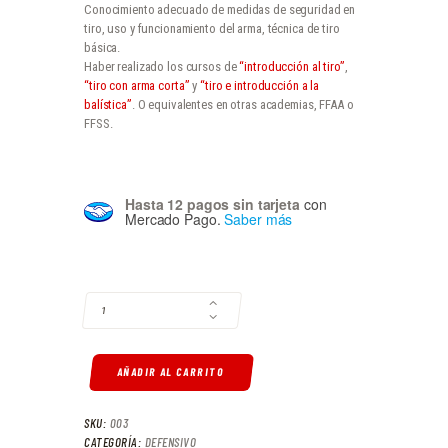
Conocimiento adecuado de medidas de seguridad en
tiro, uso y funcionamiento del arma, técnica de tiro
básica.
Haber realizado los cursos de
“introducción al tiro”
,
“tiro con arma corta”
y
“tiro e introducción a la
balística”
. O equivalentes en otras academias, FFAA o
FFSS.
Hasta 12 pagos sin tarjeta
con
Mercado Pago.
Saber más
TIRO DEFENSIVO - NIVEL #2 CANTIDAD
AÑADIR AL CARRITO
SKU:
003
CATEGORÍA:
DEFENSIVO