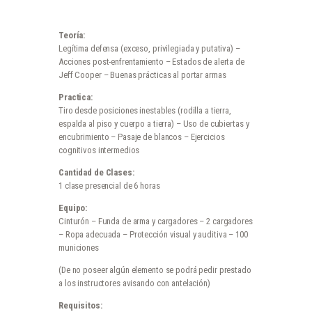
Teoría:
Legítima defensa (exceso, privilegiada y putativa) –
Acciones post-enfrentamiento – Estados de alerta de
Jeff Cooper – Buenas prácticas al portar armas
Practica:
Tiro desde posiciones inestables (rodilla a tierra,
espalda al piso y cuerpo a tierra) – Uso de cubiertas y
encubrimiento – Pasaje de blancos – Ejercicios
cognitivos intermedios
Cantidad de Clases:
1 clase presencial de 6 horas
Equipo:
Cinturón – Funda de arma y cargadores – 2 cargadores
– Ropa adecuada – Protección visual y auditiva – 100
municiones
(De no poseer algún elemento se podrá pedir prestado
a los instructores avisando con antelación)
Requisitos: