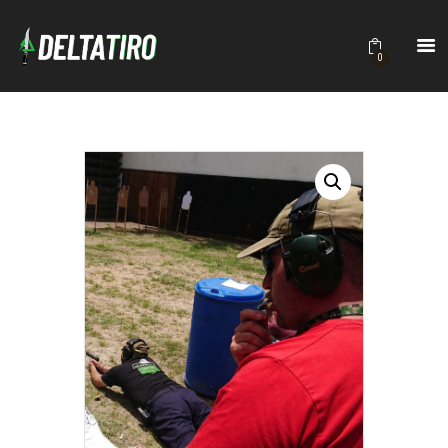
DELTATIRO
Academia de Tiro
0
INICIO
ACADEMIA
CURSOS
CONTACTO
BRUTALITY