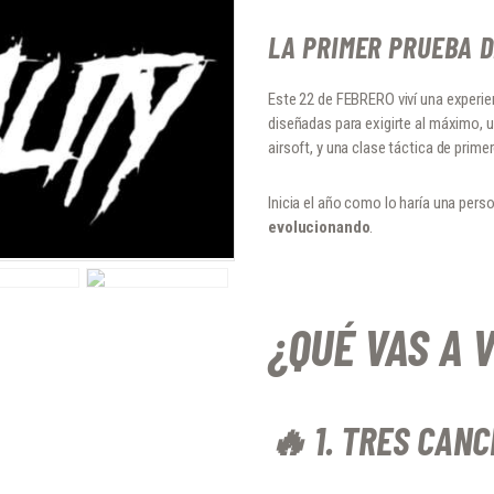
LA PRIMER PRUEBA D
Este 22 de FEBRERO viví una experi
diseñadas para exigirte al máximo, 
airsoft, y una clase táctica de prime
Inicia el año como lo haría una pers
evolucionando
.
¿QUÉ VAS A V
🔥 1. TRES CANC