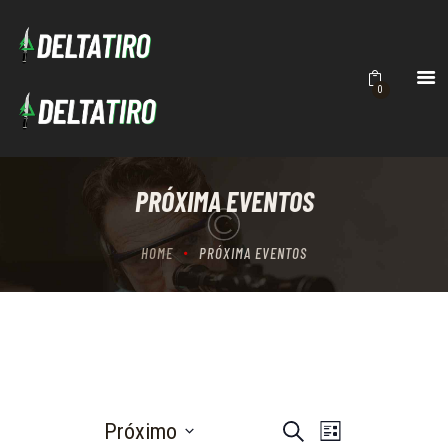
DELTATIRO
Academia de Tiro
INICIO
0
ACADEMIA
CURSOS
CONTACTO
PRÓXIMA EVENTOS
BRUTALITY
HOME
PRÓXIMA EVENTOS
E
E
Próximo
B
L