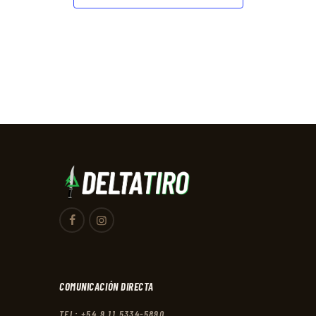
G
D
A
A
C
Y
I
Ó
V
N
I
S
T
A
S
D
E
N
A
COMUNICACIÓN DIRECTA
V
TEL: +54 9 11 5334-5890