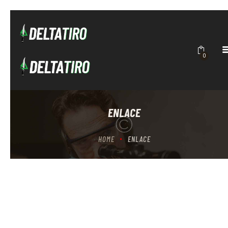
DELTATIRO
Academia de Tiro
INICIO
0
ACADEMIA
CURSOS
CONTACTO
BRUTALITY
ENLACE
HOME
ENLACE