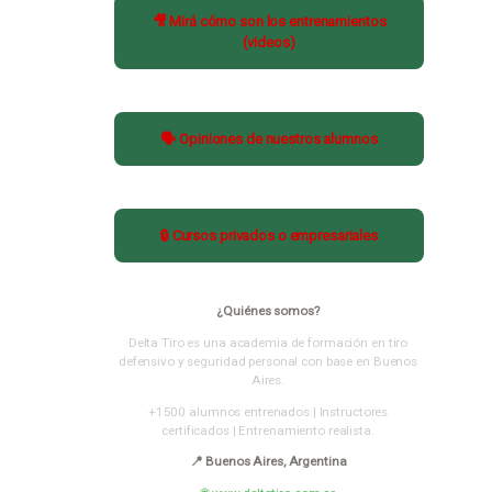
🎥 Mirá cómo son los entrenamientos
(videos)
🗣️ Opiniones de nuestros alumnos
🔒 Cursos privados o empresariales
¿Quiénes somos?
Delta Tiro es una academia de formación en tiro
defensivo y seguridad personal con base en Buenos
Aires.
+1500 alumnos entrenados | Instructores
certificados | Entrenamiento realista.
📍 Buenos Aires, Argentina